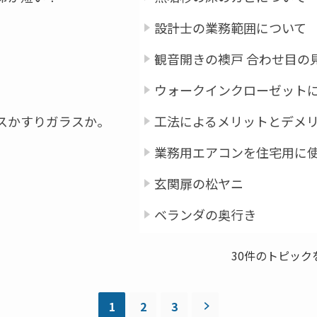
設計士の業務範囲について
観音開きの襖戸 合わせ目の
ウォークインクローゼット
スかすりガラスか。
工法によるメリットとデメ
業務用エアコンを住宅用に
玄関扉の松ヤニ
ベランダの奥行き
30件のトピックを表
1
2
3