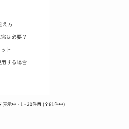
見え方
に窓は必要？
リット
使用する場合
示中 - 1 - 30件目 (全81件中)