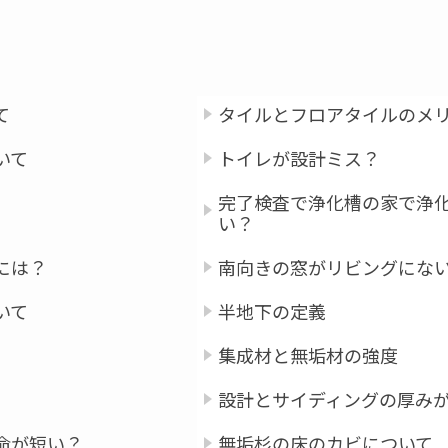
て
タイルとフロアタイルのメ
いて
トイレが設計ミス？
完了検査で浄化槽の家で浄
い？
には？
南向きの窓がリビングにな
いて
半地下の定義
集成材と無垢材の強度
設計とサイディングの厚み
命が短い？
無垢杉の床のカビについて