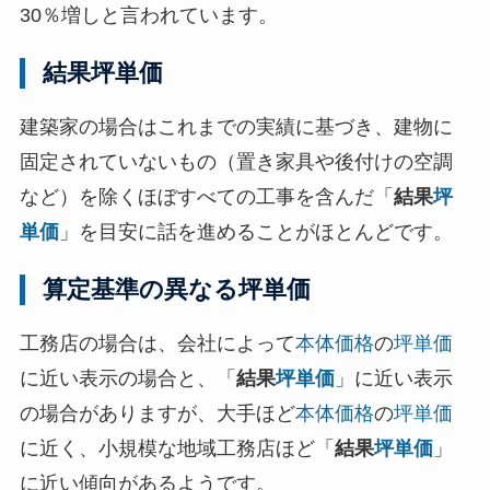
30％増しと言われています。
結果坪単価
建築家の場合はこれまでの実績に基づき、建物に
固定されていないもの（置き家具や後付けの空調
など）を除くほぼすべての工事を含んだ「
結果
坪
単価
」を目安に話を進めることがほとんどです。
算定基準の異なる坪単価
工務店の場合は、会社によって
本体価格
の
坪単価
に近い表示の場合と、「
結果
坪単価
」に近い表示
の場合がありますが、大手ほど
本体価格
の
坪単価
に近く、小規模な地域工務店ほど「
結果
坪単価
」
に近い傾向があるようです。