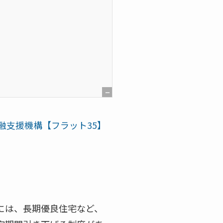
[
非
融支援機構【フラット35】
表
示
]
には、長期優良住宅など、