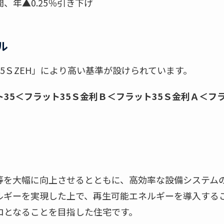
、年▲0.25％引き下げ
ル
5ＳZEH」により高い基準が設けられています。
35＜フラット35Ｓ金利Ｂ＜フラット35Ｓ金利Ａ＜フラ
等を大幅に向上させるとともに、高効率な設備システム
ルギーを実現した上で、再生可能エネルギーを導入するこ
ロとなることを目指した住宅です。