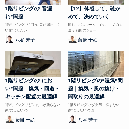
1階リビングの“音漏
【12】体感して、確か
れ”問題
めて、決めていく
1階リビングでも“外に音が漏れにく
同じ「バスルーム」でも、こんなに
い家”にしたい …
違う 前回のショー…
八谷 芳子
藤掛 千絵
1階リビングの“にお
1階リビングの“湿気”問
い”問題｜換気・回遊・
題｜換気・風の抜け・
キッチン配置の最適解
間取りの最適解
1階リビングでも“においが残らない
1階リビングでも“湿気に悩まない
家”にしたい 今…
家”にしたい 今回…
藤掛 千絵
八谷 芳子