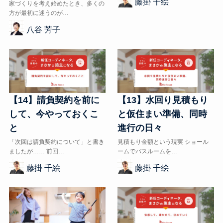
藤掛 千絵
家づくりを考え始めたとき、多くの
方が最初に迷うのが…
八谷 芳子
【14】請負契約を前に
【13】水回り見積もり
して、今やっておくこ
と仮住まい準備、同時
と
進行の日々
「次回は請負契約について」と書き
見積もり金額という現実 ショール
ましたが…… 前回…
ームでバスルームを…
藤掛 千絵
藤掛 千絵