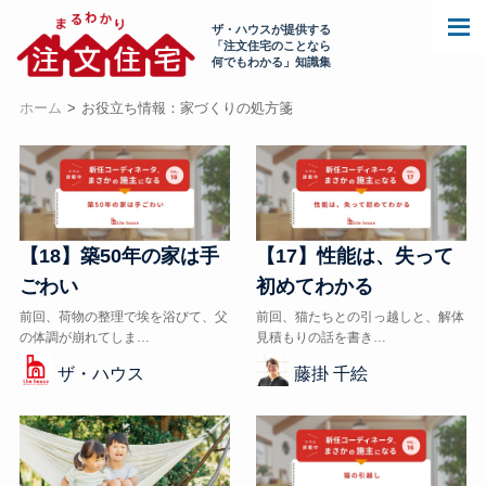
ザ・ハウスが提供する
「注文住宅のことなら
何でもわかる」知識集
ホーム
お役立ち情報：家づくりの処方箋
【18】築50年の家は手
【17】性能は、失って
ごわい
初めてわかる
前回、荷物の整理で埃を浴びて、父
前回、猫たちとの引っ越しと、解体
の体調が崩れてしま…
見積もりの話を書き…
ザ・ハウス
藤掛 千絵