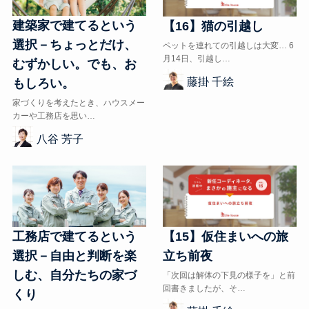
建築家で建てるという
【16】猫の引越し
選択－ちょっとだけ、
ペットを連れての引越しは大変… 6
月14日、引越し…
むずかしい。でも、お
藤掛 千絵
もしろい。
家づくりを考えたとき、ハウスメー
カーや工務店を思い…
八谷 芳子
【15】仮住まいへの旅
工務店で建てるという
立ち前夜
選択－自由と判断を楽
しむ、自分たちの家づ
「次回は解体の下見の様子を」と前
回書きましたが、そ…
くり