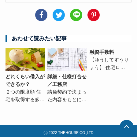
あわせて読みたい記事
融資手数料
【ゆうしてすうり
ょう】 住宅ロ…
どれくらい借入が
詳細・仕様打合せ
できるか？
／工務店
２つの限度額 住
請負契約で決まっ
宅を取得する多…
た内容をもとに…
(c) 2022 THEHOUSE CO.,LTD