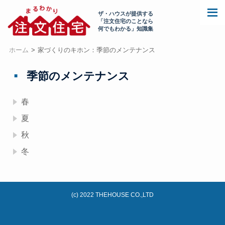
ザ・ハウスが提供する
「注文住宅のことなら
何でもわかる」知識集
ホーム
家づくりのキホン：季節のメンテナンス
季節のメンテナンス
春
夏
秋
冬
(c) 2022 THEHOUSE CO.,LTD