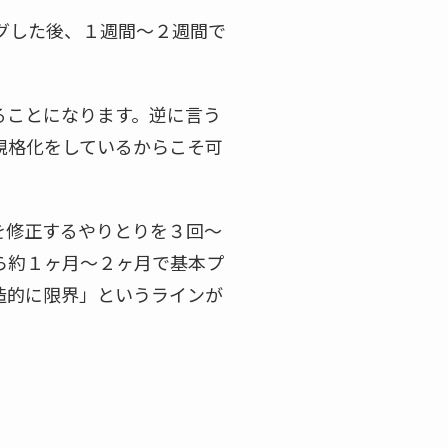
グした後、１週間～２週間で
ることになります。逆に言う
規格化をしているからこそ可
を修正するやりとりを３回～
ら約１ヶ月～２ヶ月で基本プ
造的に限界」というラインが