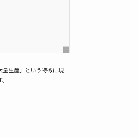
[
非
大量生産」という特徴に現
表
す。
示
]