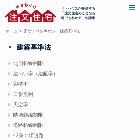
ザ・ハウスが提供する
「注文住宅のことなら
何でもわかる」知識集
ホーム
家づくりのキホン：建築基準法
建築基準法
北側斜線制限
建ぺい率（建蔽率）
容積率
日影規制
天空率
隣地斜線制限
道路斜線制限
42条２項道路