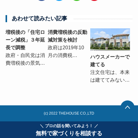
あわせて読みたい記事
増税後の「住宅ロ
消費増税後の反動
ーン減税」３年延
減対策を検討
長で調整
政府は2019年10
政府・自民党は消
月の消費税…
ハウスメーカーで
費増税後の景気…
建てる
注文住宅は、本来
は建ててみない…
(c) 2022 THEHOUSE CO.,LTD
＼ プロの話を聞いてみよう！ ／
無料で家づくりを相談する