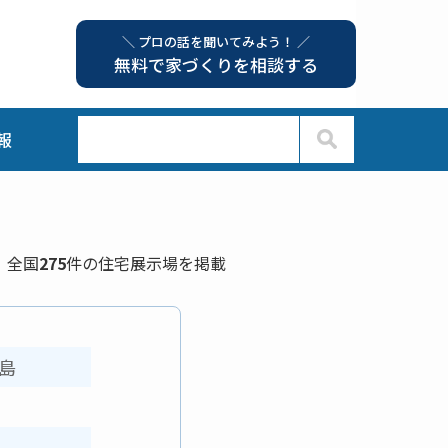
＼ プロの話を聞いてみよう！ ／
無料で家づくりを相談する
報
全国
275
件の住宅展示場を掲載
島