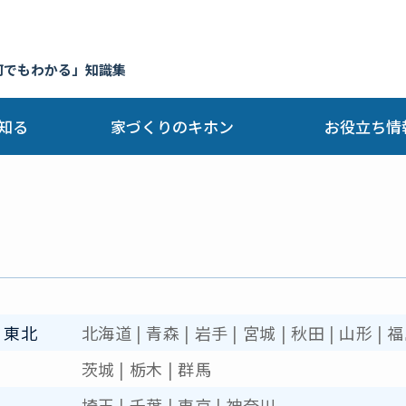
何でもわかる」知識集
知る
家づくりのキホン
お役立ち情
・東北
北海道
|
青森
|
岩手
|
宮城
|
秋田
|
山形
|
福
茨城
|
栃木
|
群馬
埼玉
|
千葉
|
東京
|
神奈川