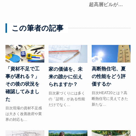
超高層ビルが…
この筆者の記事
「資材不足で工
高断熱住宅、夏
家の価値を、未
事が遅れる？」
の性能をどう評
来の誰かに伝え
その後の状況を
価するか
られますか？
確認してみまし
目次HEAT20とは？高
目次家づくりには多く
た
断熱住宅に見えてきた
の「証明」がある性能
新たな…
だけでなく…
目次現場の資材不足感
は大きく改善政府や業
界の対応も…