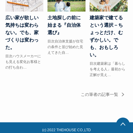
広い家が欲しい
土地探しの前に
建築家で建てる
気持ちは変わら
始まる『自治体
という選択－ち
ない。でも、家
選び』
ょっとだけ、む
づくりは変わっ
ずかしい。で
目次自治体支援が住宅
た。
の条件と並び始めた見
も、おもしろ
えてきた自…
い。
目次ハウスメーカーに
も見える変化お客様と
目次建築家は「暮らし
の打ち合わ…
を考える人」最初から
正解が見え…
この筆者の記事一覧
(c) 2022 THEHOUSE CO.,LTD