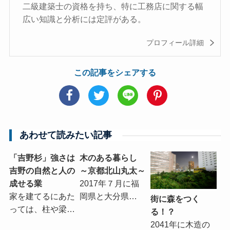
二級建築士の資格を持ち、特に工務店に関する幅
広い知識と分析には定評がある。
プロフィール詳細
この記事をシェアする
あわせて読みたい記事
「吉野杉」強さは
木のある暮らし
吉野の自然と人の
～京都北山丸太～
成せる業
2017年７月に福
家を建てるにあた
岡県と大分県…
街に森をつく
っては、柱や梁…
る！？
2041年に木造の