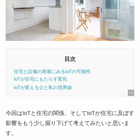
目次
住宅と設備の発展にみるIoTの可能性
IoTが住宅にもたらす変化
IoTが変える公と私の境界線
[
非
今回はIoTと住宅の関係、そしてIoTが住宅に及ぼす
表
影響をもう少し掘り下げて考えてみたいと思いま
示
す。
]