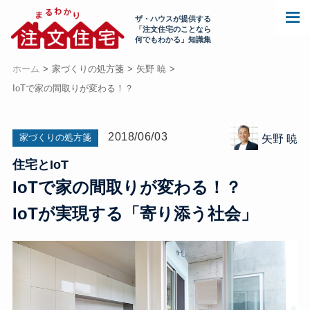
ザ・ハウスが提供する
「注文住宅のことなら
何でもわかる」知識集
ホーム
家づくりの処方箋
矢野 暁
IoTで家の間取りが変わる！？
2018/06/03
家づくりの処方箋
矢野 暁
住宅とIoT
IoTで家の間取りが変わる！？
IoTが実現する「寄り添う社会」