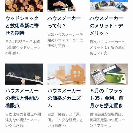
ウッドショック
ハウスメーカー
ハウスメーカー
と技術革新に寄
って何？
のメリット・デ
せる期待
メリット
目次ハウスメーカー事
始めハウスメーカーに
目次4月22日の日本経
目次ハウスメーカーの
正式な定義…
済新聞ウッドショック
メリット１）安心感が
の影響3…
ある２）完…
５月の「フラッ
ハウスメーカー
ハウスメーカー
ト35」金利、前
の構法と性能の
の価格メカニズ
月から据え置き
着眼点
ム
住宅金融支援機構は、
目次比較の着眼点を間
目次「経費」と「原
長期固定型の住宅ロー
違えない構法のネーミ
価」「ムダな経費」と
ン「フラッ…
ングに惑わ…
いう誤解 ハ…