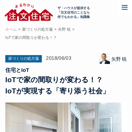
ザ・ハウスが提供する
「注文住宅のことなら
何でもわかる」知識集
ホーム
家づくりの処方箋
矢野 暁
IoTで家の間取りが変わる！？
2018/06/03
家づくりの処方箋
矢野 暁
住宅とIoT
IoTで家の間取りが変わる！？
IoTが実現する「寄り添う社会」