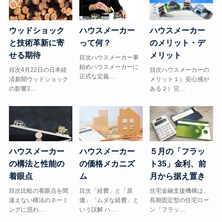
ウッドショック
ハウスメーカー
ハウスメーカー
と技術革新に寄
って何？
のメリット・デ
せる期待
メリット
目次ハウスメーカー事
始めハウスメーカーに
目次4月22日の日本経
目次ハウスメーカーの
正式な定義…
済新聞ウッドショック
メリット１）安心感が
の影響3…
ある２）完…
５月の「フラッ
ハウスメーカー
ハウスメーカー
ト35」金利、前
の構法と性能の
の価格メカニズ
月から据え置き
着眼点
ム
住宅金融支援機構は、
目次比較の着眼点を間
目次「経費」と「原
長期固定型の住宅ロー
違えない構法のネーミ
価」「ムダな経費」と
ン「フラッ…
ングに惑わ…
いう誤解 ハ…