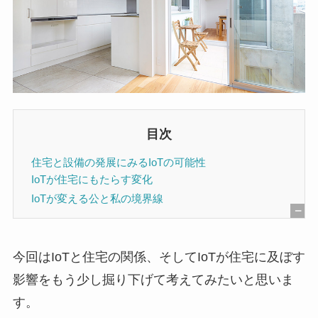
目次
住宅と設備の発展にみるIoTの可能性
IoTが住宅にもたらす変化
IoTが変える公と私の境界線
[
非
今回はIoTと住宅の関係、そしてIoTが住宅に及ぼす
表
影響をもう少し掘り下げて考えてみたいと思いま
示
す。
]