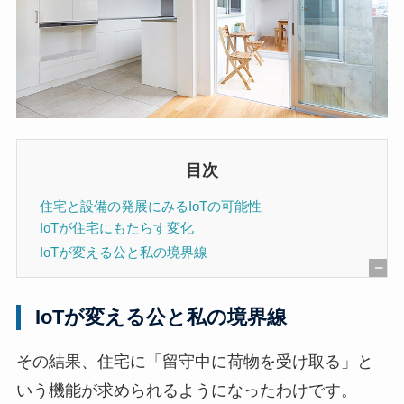
目次
住宅と設備の発展にみるIoTの可能性
IoTが住宅にもたらす変化
IoTが変える公と私の境界線
[
非
IoTが変える公と私の境界線
表
示
その結果、住宅に「留守中に荷物を受け取る」と
]
いう機能が求められるようになったわけです。