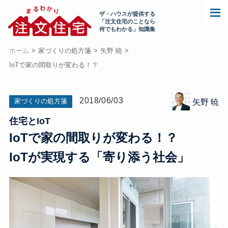
ザ・ハウスが提供する
「注文住宅のことなら
何でもわかる」知識集
ホーム
家づくりの処方箋
矢野 暁
IoTで家の間取りが変わる！？
2018/06/03
家づくりの処方箋
矢野 暁
住宅とIoT
IoTで家の間取りが変わる！？
IoTが実現する「寄り添う社会」