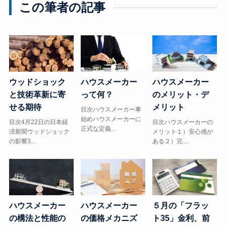
この筆者の記事
ウッドショック
ハウスメーカー
ハウスメーカー
と技術革新に寄
って何？
のメリット・デ
せる期待
メリット
目次ハウスメーカー事
始めハウスメーカーに
目次4月22日の日本経
目次ハウスメーカーの
正式な定義…
済新聞ウッドショック
メリット１）安心感が
の影響3…
ある２）完…
５月の「フラッ
ハウスメーカー
ハウスメーカー
ト35」金利、前
の構法と性能の
の価格メカニズ