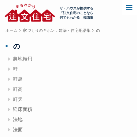
ザ・ハウスが提供する
「注文住宅のことなら
何でもわかる」知識集
ホーム
家づくりのキホン：建築・住宅用語集
の
の
農地転用
軒
軒裏
軒高
軒天
延床面積
法地
法面