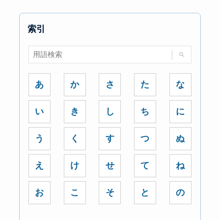
索引
あ
か
さ
た
な
い
き
し
ち
に
う
く
す
つ
ぬ
え
け
せ
て
ね
お
こ
そ
と
の