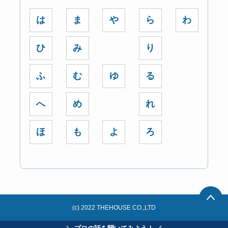
は
ま
や
ら
わ
ひ
み
り
ふ
む
ゆ
る
へ
め
れ
ほ
も
よ
ろ
(c) 2022 THEHOUSE CO.,LTD