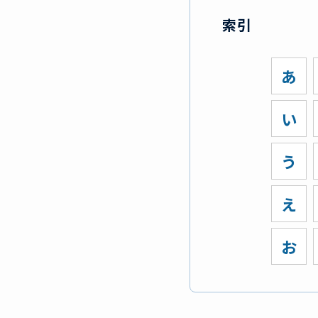
索引
あ
い
う
え
お