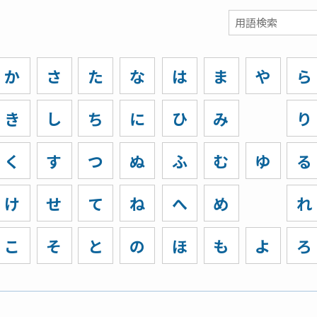
か
さ
た
な
は
ま
や
ら
き
し
ち
に
ひ
み
り
く
す
つ
ぬ
ふ
む
ゆ
る
け
せ
て
ね
へ
め
れ
こ
そ
と
の
ほ
も
よ
ろ