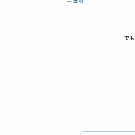
＝
法地
でも