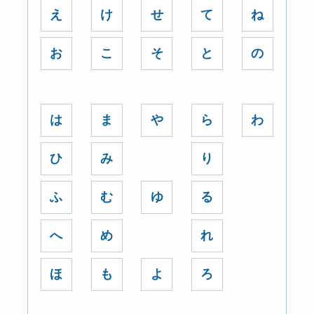
え
け
せ
て
ね
お
こ
そ
と
の
は
ま
や
ら
わ
ひ
み
り
ふ
む
ゆ
る
へ
め
れ
ほ
も
よ
ろ