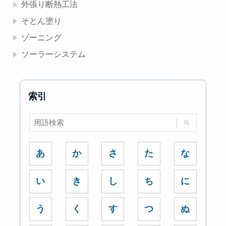
外張り断熱工法
そとん塗り
ゾーニング
ソーラーシステム
索引
あ
か
さ
た
な
い
き
し
ち
に
う
く
す
つ
ぬ