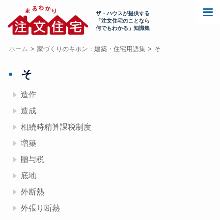
ザ・ハウスが提供する
「注文住宅のことなら
何でもわかる」知識集
ホーム
家づくりのキホン：建築・住宅用語集
そ
そ
造作
造成
相続時精算課税制度
増築
贈与税
底地
外断熱
外張り断熱