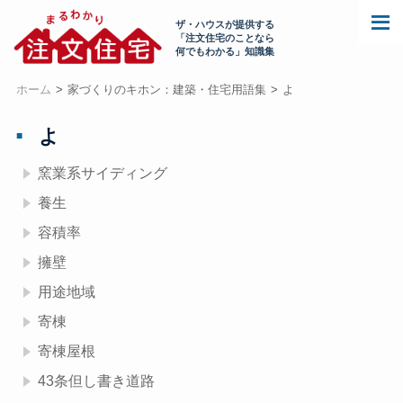
ザ・ハウスが提供する
「注文住宅のことなら
何でもわかる」知識集
ホーム
家づくりのキホン：建築・住宅用語集
よ
よ
窯業系サイディング
養生
容積率
擁壁
用途地域
寄棟
寄棟屋根
43条但し書き道路