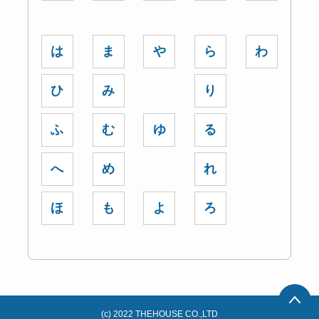
は
ま
や
ら
わ
ひ
み
り
ふ
む
ゆ
る
へ
め
れ
ほ
も
よ
ろ
(c) 2022 THEHOUSE CO.,LTD