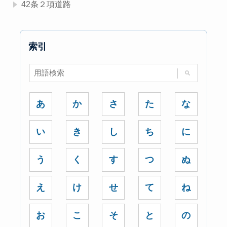
42条２項道路
索引
あ
か
さ
た
な
い
き
し
ち
に
う
く
す
つ
ぬ
え
け
せ
て
ね
お
こ
そ
と
の