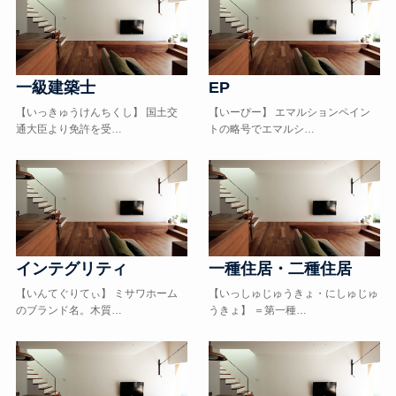
一級建築士
EP
【いっきゅうけんちくし】 国土交
【いーぴー】 エマルションペイン
通大臣より免許を受…
トの略号でエマルシ…
インテグリティ
一種住居・二種住居
【いんてぐりてぃ】 ミサワホーム
【いっしゅじゅうきょ・にしゅじゅ
のブランド名。木質…
うきょ】 ＝第一種…