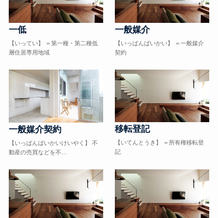
一低
一般媒介
【いってい】 ＝第一種・第二種低
【いっぱんばいかい】 ＝一般媒介
層住居専用地域
契約
移転登記
一般媒介契約
【いてんとうき】 ＝所有権移転登
【いっぱんばいかいけいやく】 不
記
動産の売買などを不…