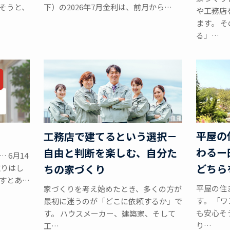
そうと、
下）の2026年7月金利は、前月から…
や工務店
ます。 
る」…
平屋の
工務店で建てるという選択－
わるー
自由と判断を楽しむ、自分た
 6月14
どちら
ちの家づくり
取りはし
すとあ…
平屋の住
家づくりを考え始めたとき、多くの方が
す。 「
最初に迷うのが「どこに依頼するか」で
も安心そ
す。 ハウスメーカー、建築家、そして
り…
工…