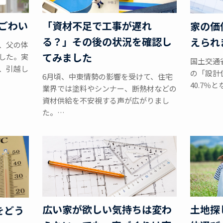
「資材不足で工事が遅れ
手ごわい
家の価
る？」その後の状況を確認し
えられ
、父の体
てみました
した。実
国土交通
、引越し
の「設計
6月頃、中東情勢の影響を受けて、住宅
40.7％
業界では塗料やシンナー、断熱材などの
資材供給を不安視する声が広がりまし
た。…
広い家が欲しい気持ちは変わ
土地探
をどう