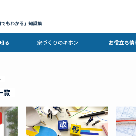
何でもわかる」知識集
知る
家づくりのキホン
お役立ち情
筆
一覧