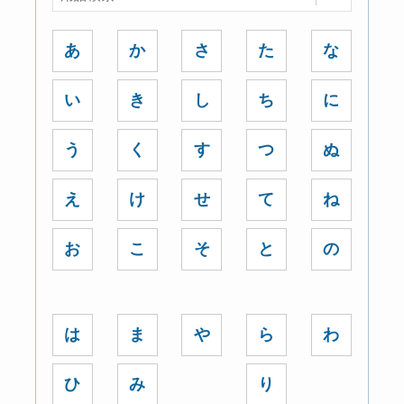
あ
か
さ
た
な
い
き
し
ち
に
う
く
す
つ
ぬ
え
け
せ
て
ね
お
こ
そ
と
の
は
ま
や
ら
わ
ひ
み
り