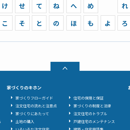
け
せ
て
ね
へ
め
れ
こ
そ
と
の
ほ
も
よ
ろ
家づくりのキホン
家づくりフローガイド
住宅の保険と保証
注文住宅の流れと注意点
家づくりの制度と法律
家づくりにあたって
注文住宅のトラブル
る
土地の購入
戸建住宅のメンテナンス
いろいろな注文住宅
建築・住宅用語集