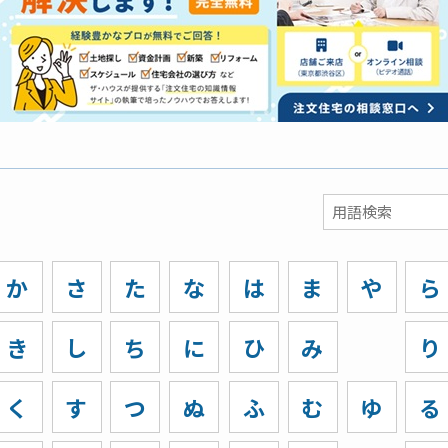
か
さ
た
な
は
ま
や
ら
き
し
ち
に
ひ
み
り
く
す
つ
ぬ
ふ
む
ゆ
る