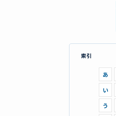
索引
あ
い
う