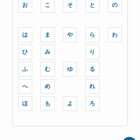
お
こ
そ
と
の
は
ま
や
ら
わ
ひ
み
り
ふ
む
ゆ
る
へ
め
れ
ほ
も
よ
ろ