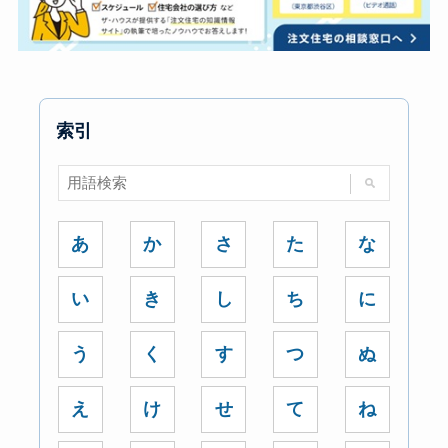
索引
あ
か
さ
た
な
い
き
し
ち
に
う
く
す
つ
ぬ
え
け
せ
て
ね