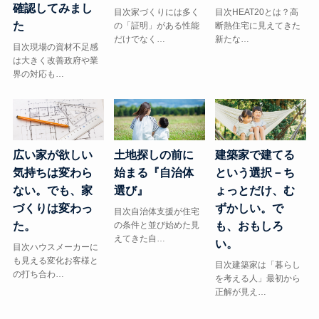
確認してみまし
目次HEAT20とは？高
目次家づくりには多く
た
断熱住宅に見えてきた
の「証明」がある性能
新たな…
だけでなく…
目次現場の資材不足感
は大きく改善政府や業
界の対応も…
広い家が欲しい
土地探しの前に
建築家で建てる
気持ちは変わら
始まる『自治体
という選択－ち
ない。でも、家
選び』
ょっとだけ、む
づくりは変わっ
ずかしい。で
目次自治体支援が住宅
た。
の条件と並び始めた見
も、おもしろ
えてきた自…
い。
目次ハウスメーカーに
も見える変化お客様と
目次建築家は「暮らし
の打ち合わ…
を考える人」最初から
正解が見え…