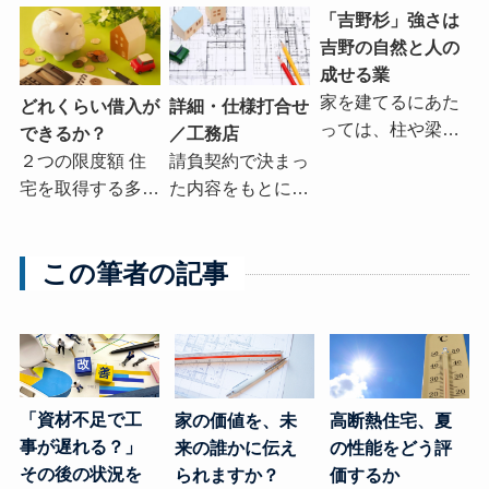
「吉野杉」強さは
吉野の自然と人の
成せる業
家を建てるにあた
どれくらい借入が
詳細・仕様打合せ
っては、柱や梁…
できるか？
／工務店
２つの限度額 住
請負契約で決まっ
宅を取得する多…
た内容をもとに…
この筆者の記事
「資材不足で工
高断熱住宅、夏
家の価値を、未
事が遅れる？」
の性能をどう評
来の誰かに伝え
その後の状況を
価するか
られますか？