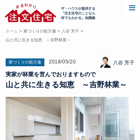
ザ・ハウスが提供する
「注文住宅のことなら
何でもわかる」知識集
ホーム
家づくりの処方箋
八谷 芳子
山と共に生きる知恵 ～吉野林業～
2018/05/20
家づくりの処方箋
八谷 芳子
実家が林業を営んでおりますもので
山と共に生きる知恵 ～吉野林業～