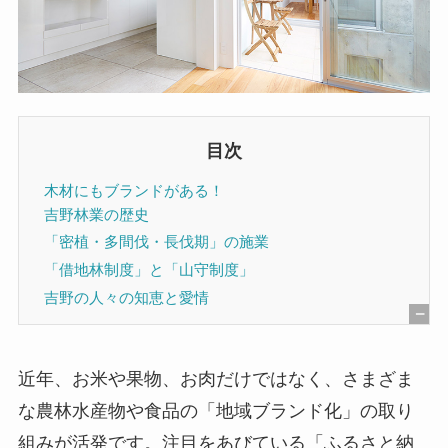
目次
木材にもブランドがある！
吉野林業の歴史
「密植・多間伐・長伐期」の施業
「借地林制度」と「山守制度」
吉野の人々の知恵と愛情
[
非
近年、お米や果物、お肉だけではなく、さまざま
表
な農林水産物や食品の「地域ブランド化」の取り
示
組みが活発です。注目をあびている「ふるさと納
]