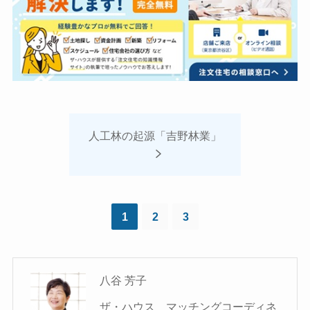
人工林の起源「吉野林業」
1
2
3
八谷 芳子
ザ・ハウス マッチングコーディネ