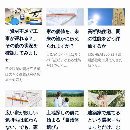
「資材不足で工
高断熱住宅、夏
家の価値を、未
事が遅れる？」
の性能をどう評
来の誰かに伝え
その後の状況を
価するか
られますか？
確認してみまし
目次HEAT20とは？高
目次家づくりには多く
た
断熱住宅に見えてきた
の「証明」がある性能
新たな…
だけでなく…
目次現場の資材不足感
は大きく改善政府や業
界の対応も…
広い家が欲しい
土地探しの前に
建築家で建てる
気持ちは変わら
始まる『自治体
という選択－ち
ない。でも、家
選び』
ょっとだけ、む