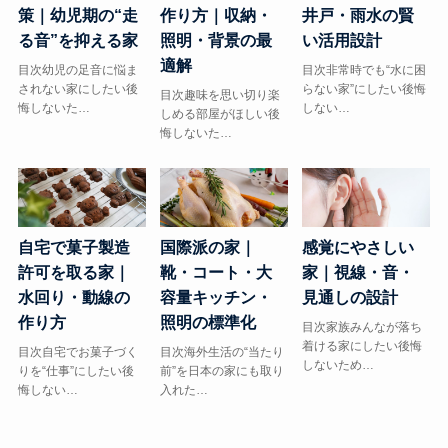
策｜幼児期の“走
作り方｜収納・
井戸・雨水の賢
る音”を抑える家
照明・背景の最
い活用設計
適解
目次幼児の足音に悩ま
目次非常時でも“水に困
されない家にしたい後
らない家”にしたい後悔
目次趣味を思い切り楽
悔しないた…
しない…
しめる部屋がほしい後
悔しないた…
自宅で菓子製造
国際派の家｜
感覚にやさしい
許可を取る家｜
靴・コート・大
家｜視線・音・
水回り・動線の
容量キッチン・
見通しの設計
作り方
照明の標準化
目次家族みんなが落ち
着ける家にしたい後悔
目次自宅でお菓子づく
目次海外生活の“当たり
しないため…
りを“仕事”にしたい後
前”を日本の家にも取り
悔しない…
入れた…