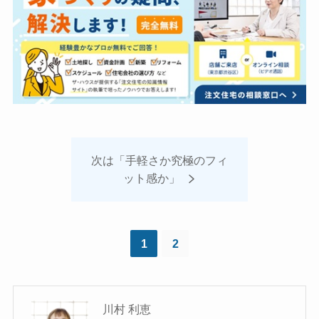
次は「手軽さか究極のフィ
ット感か」
1
2
川村 利恵