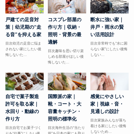
戸建ての足音対
コスプレ部屋の
断水に強い家｜
策｜幼児期の“走
作り方｜収納・
井戸・雨水の賢
る音”を抑える家
照明・背景の最
い活用設計
適解
目次幼児の足音に悩ま
目次非常時でも“水に困
されない家にしたい後
らない家”にしたい後悔
目次趣味を思い切り楽
悔しないた…
しない…
しめる部屋がほしい後
悔しないた…
自宅で菓子製造
国際派の家｜
感覚にやさしい
許可を取る家｜
靴・コート・大
家｜視線・音・
水回り・動線の
容量キッチン・
見通しの設計
作り方
照明の標準化
目次家族みんなが落ち
着ける家にしたい後悔
目次自宅でお菓子づく
目次海外生活の“当たり
しないため…
りを“仕事”にしたい後
前”を日本の家にも取り