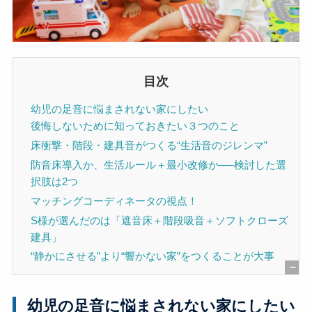
目次
幼児の足音に悩まされない家にしたい
後悔しないために知っておきたい３つのこと
床衝撃・階段・建具音がつくる“生活音のジレンマ”
防音床導入か、生活ルール＋最小改修か──検討した選
択肢は2つ
マッチングコーディネータの視点！
S様が選んだのは「遮音床＋階段吸音＋ソフトクローズ
建具」
“静かにさせる”より“響かない家”をつくることが大事
[
非
幼児の足音に悩まされない家にしたい