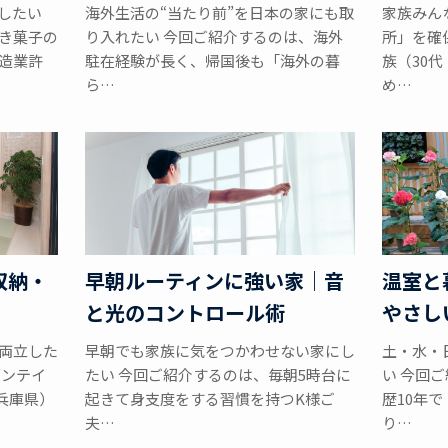
したい
海外生活の“当たり前”を日本の家にも取
家族みん
き菓子の
り入れたい 今回ご紹介するのは、海外
所」を確
造業許
駐在経験が長く、帰国後も「海外の暮
族（30
ら…
め…
収納・
早朝ルーティンに強い家｜音
温室と
と光のコントロール術
やさし
両立した
早朝でも家族に気をつかわせない家にし
土・水・
ダンテイ
たい 今回ご紹介するのは、毎朝5時台に
い 今回
兵庫県）
起きて身支度をする習慣を持つK様ご
歴10年
夫…
り…