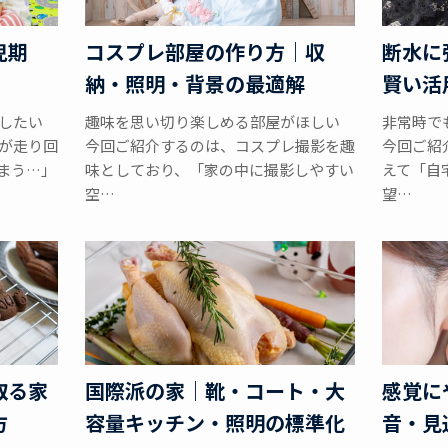
児期
コスプレ部屋の作り方｜収
断水に
納・照明・背景の最適解
賢い活
したい
趣味を思い切り楽しめる部屋がほしい
非常時で
が走り回
今回ご紹介するのは、コスプレ撮影を趣
今回ご紹
まう…」
味としており、「家の中に撮影しやすい
えて「自
空…
望…
取る家
国際派の家｜靴・コート・大
感覚に
方
容量キッチン・照明の標準化
音・見