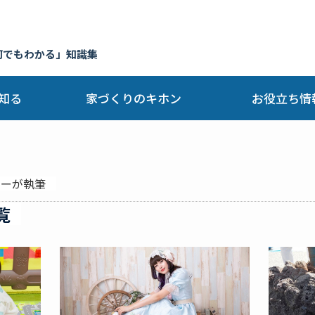
何でもわかる」知識集
知る
家づくりのキホン
お役立ち情
ターが執筆
覧