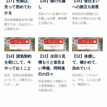
【17】性能は、
【16】猫の引越
【15】仮住まい
失って初めてわ
し
への旅立ち前夜
かる
目次ペットを連れての
目次自分の部屋だけ、
引越しは大変…解体費
荷造りが終わらない仮
目次長期優良住宅の範
とは別にか…
住まいの落…
囲で十分、のはずだっ
た気持ちが…
【14】請負契約
【13】水回り見
【12】体感し
を前にして、今
積もりと仮住ま
て、確かめて、
やっておくこと
い準備、同時進
決めていく
行の日々
目次「次回は請負契約
目次同じ「バスルー
について」と書きまし
ム」でも、こんなに違
目次見積もり金額とい
たが……お…
う「確認のつ…
う現実細部に、工務店
の姿勢が出…