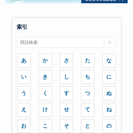
索引
あ
か
さ
た
な
い
き
し
ち
に
う
く
す
つ
ぬ
え
け
せ
て
ね
お
こ
そ
と
の