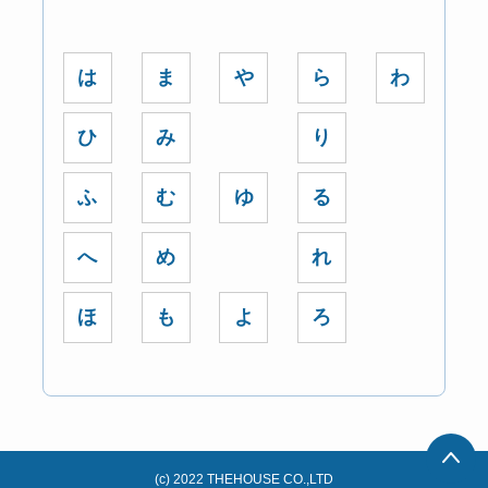
は
ま
や
ら
わ
ひ
み
り
ふ
む
ゆ
る
へ
め
れ
ほ
も
よ
ろ
(c) 2022 THEHOUSE CO.,LTD