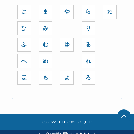
は
ま
や
ら
わ
ひ
み
り
ふ
む
ゆ
る
へ
め
れ
ほ
も
よ
ろ
(c) 2022 THEHOUSE CO.,LTD