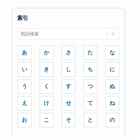
索引
あ
か
さ
た
な
い
き
し
ち
に
う
く
す
つ
ぬ
え
け
せ
て
ね
お
こ
そ
と
の