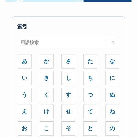
索引
あ
か
さ
た
な
い
き
し
ち
に
う
く
す
つ
ぬ
え
け
せ
て
ね
お
こ
そ
と
の