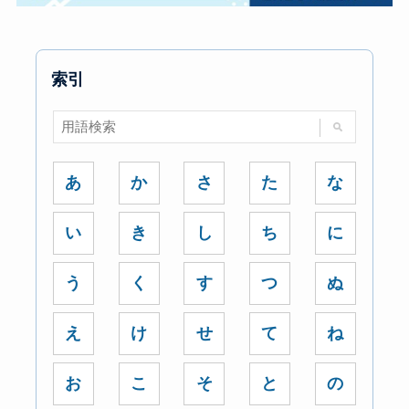
索引
あ
か
さ
た
な
い
き
し
ち
に
う
く
す
つ
ぬ
え
け
せ
て
ね
お
こ
そ
と
の