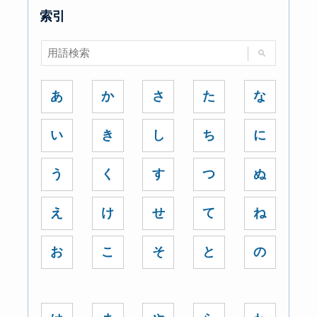
索引
あ
か
さ
た
な
い
き
し
ち
に
う
く
す
つ
ぬ
え
け
せ
て
ね
お
こ
そ
と
の