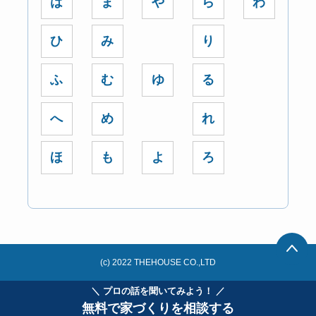
は
ま
や
ら
わ
ひ
み
り
ふ
む
ゆ
る
へ
め
れ
ほ
も
よ
ろ
(c) 2022 THEHOUSE CO.,LTD
＼ プロの話を聞いてみよう！ ／
無料で家づくりを相談する