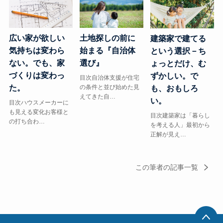
広い家が欲しい
土地探しの前に
建築家で建てる
気持ちは変わら
始まる『自治体
という選択－ち
ない。でも、家
選び』
ょっとだけ、む
づくりは変わっ
ずかしい。で
目次自治体支援が住宅
た。
の条件と並び始めた見
も、おもしろ
えてきた自…
い。
目次ハウスメーカーに
も見える変化お客様と
目次建築家は「暮らし
の打ち合わ…
を考える人」最初から
正解が見え…
この筆者の記事一覧