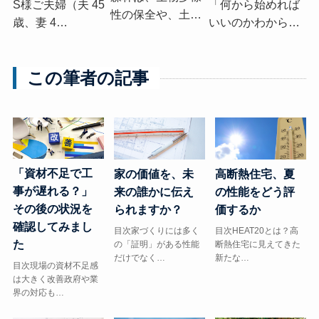
S様ご夫婦（夫 45
「何から始めれば
性の保全や、土…
歳、妻 4…
いいのかわから…
この筆者の記事
「資材不足で工
高断熱住宅、夏
家の価値を、未
事が遅れる？」
の性能をどう評
来の誰かに伝え
その後の状況を
価するか
られますか？
確認してみまし
目次HEAT20とは？高
目次家づくりには多く
た
断熱住宅に見えてきた
の「証明」がある性能
新たな…
だけでなく…
目次現場の資材不足感
は大きく改善政府や業
界の対応も…