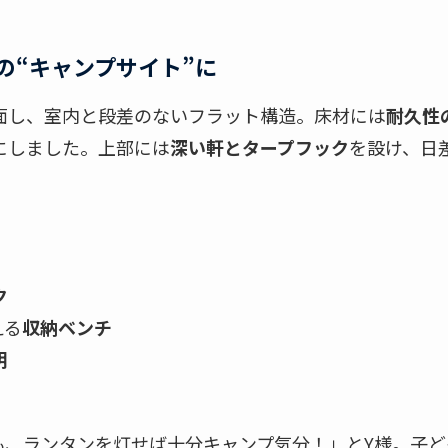
の“キャンプサイト”に
面し、室内と段差のないフラット構造。床材には
耐久性
にしました。上部には
深い軒とタープフック
を設け、日
ク
える
収納ベンチ
明
も、ランタンを灯せば十分キャンプ気分！」とY様。子