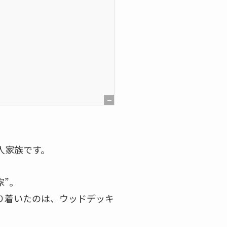
[
非
表
人家族です。
示
]
家”。
り着いたのは、ウッドデッキ