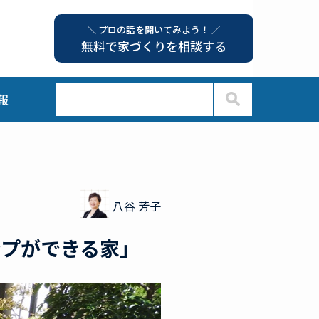
＼ プロの話を聞いてみよう！ ／
無料で家づくりを相談する
報
八谷 芳子
ンプができる家」