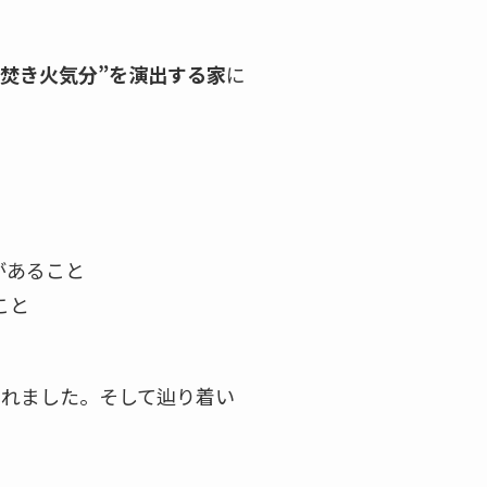
焚き火気分”を演出する家
に
があること
こと
されました。そして辿り着い