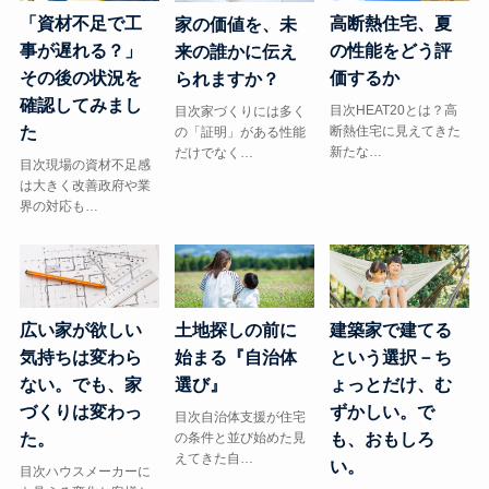
「資材不足で工
高断熱住宅、夏
家の価値を、未
事が遅れる？」
の性能をどう評
来の誰かに伝え
その後の状況を
価するか
られますか？
確認してみまし
目次HEAT20とは？高
目次家づくりには多く
た
断熱住宅に見えてきた
の「証明」がある性能
新たな…
だけでなく…
目次現場の資材不足感
は大きく改善政府や業
界の対応も…
広い家が欲しい
土地探しの前に
建築家で建てる
気持ちは変わら
始まる『自治体
という選択－ち
ない。でも、家
選び』
ょっとだけ、む
づくりは変わっ
ずかしい。で
目次自治体支援が住宅
た。
の条件と並び始めた見
も、おもしろ
えてきた自…
い。
目次ハウスメーカーに