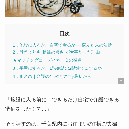
目次
1．施設に入るか、自宅で看るか──悩んだ末の決断
2．段差よりも“動線の短さ”が大事だった理由
★マッチングコーディネータの視点！
3．平屋にするか、1階完結の2階建てにするか
4．まとめ｜介護の“しやすさ”を最初から
[
非
「施設に入る前に、できるだけ自宅で介護できる
表
準備をしたくて…」
示
]
そう話すのは、千葉県内にお住まいのT様ご夫婦