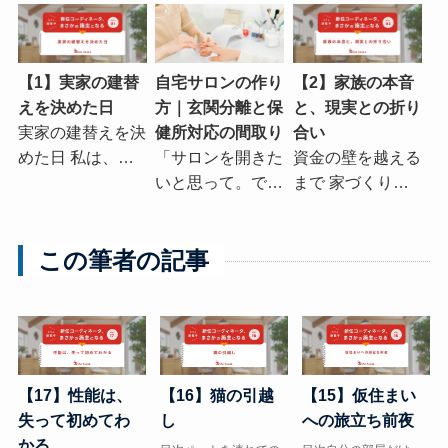
【1】実家の建替
自宅サロンの作り
【2】家族の本音
えを決めた日
方｜玄関分離と保
と、現実との折り
実家の建替えを決
健所対応の間取り
合い
めた日 私は、…
「サロンを開きた
資金の壁を越える
いと思って。で…
まで 家づくり…
この筆者の記事
【17】性能は、
【16】猫の引越
【15】仮住まい
失って初めてわ
し
への旅立ち前夜
かる