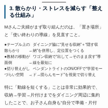
3. 散らかり・ストレスを減らす「整え
る仕組み」
Mさんご夫婦がまず取り組んだのは、「置き場所」
と「使い終わりの導線」を見直すこと。
●テーブル上の
ダイニング脇に“見せる収納”＋“隠す収
散らかり →
納”を併用し、定位置をつくる
●教材の移動が
ワゴン収納で“出して→そのまま戻す”導
面倒 →
線を最短に
●切り替えがし
ペンダントライトのON/OFFで“学習モー
づらい空間 →
ド→団らんモード”を視覚で切り替え
特に「動線を短くする」ことは非常に効果的で、
収納→学習→片付けまでをダイニング周辺に集約
したことで、お子さん自身も“自分で準備・片付