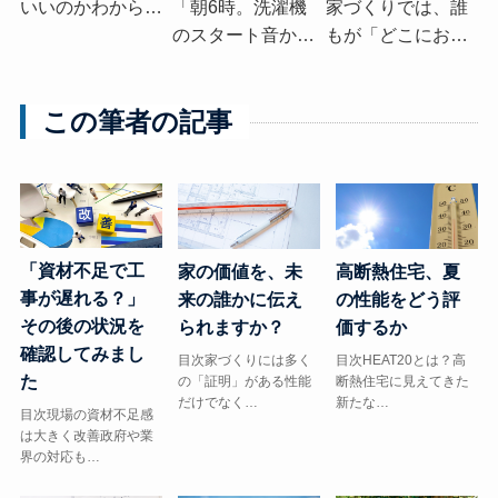
いいのかわから…
「朝6時。洗濯機
家づくりでは、誰
のスタート音か…
もが「どこにお…
この筆者の記事
「資材不足で工
高断熱住宅、夏
家の価値を、未
事が遅れる？」
の性能をどう評
来の誰かに伝え
その後の状況を
価するか
られますか？
確認してみまし
目次HEAT20とは？高
目次家づくりには多く
た
断熱住宅に見えてきた
の「証明」がある性能
新たな…
だけでなく…
目次現場の資材不足感
は大きく改善政府や業
界の対応も…