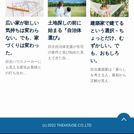
広い家が欲しい
土地探しの前に
建築家で建てる
気持ちは変わら
始まる『自治体
という選択－ち
ない。でも、家
選び』
ょっとだけ、む
づくりは変わっ
ずかしい。で
目次自治体支援が住宅
た。
の条件と並び始めた見
も、おもしろ
えてきた自…
い。
目次ハウスメーカーに
も見える変化お客様と
目次建築家は「暮らし
の打ち合わ…
を考える人」最初から
正解が見え…
(c) 2022 THEHOUSE CO.,LTD