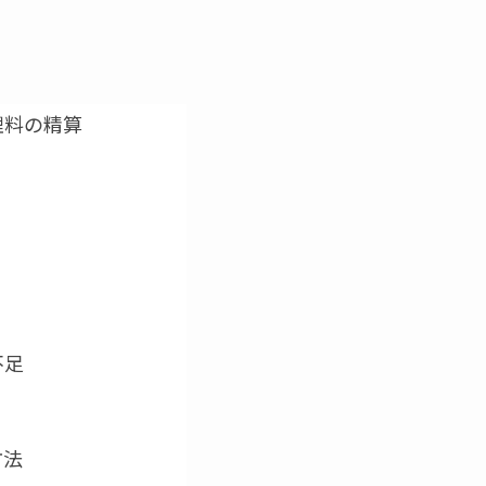
理料の精算
？
不足
方法