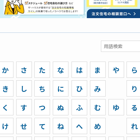
か
さ
た
な
は
ま
や
ら
き
し
ち
に
ひ
み
り
く
す
つ
ぬ
ふ
む
ゆ
る
け
せ
て
ね
へ
め
れ