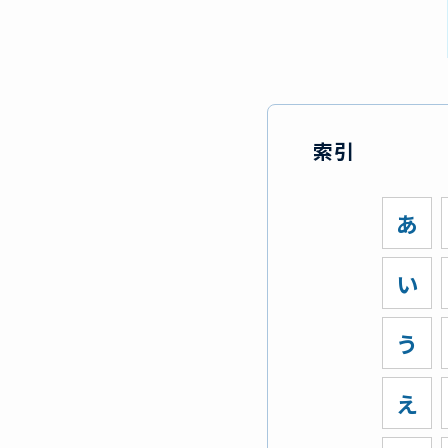
索引
あ
い
う
え