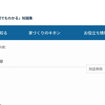
何でもわかる」知識集
知る
家づくりのキホン
お役立ち情
勾配
録