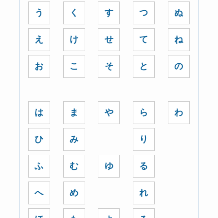
う
く
す
つ
ぬ
え
け
せ
て
ね
お
こ
そ
と
の
は
ま
や
ら
わ
ひ
み
り
ふ
む
ゆ
る
へ
め
れ