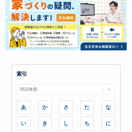
索引
あ
か
さ
た
な
い
き
し
ち
に