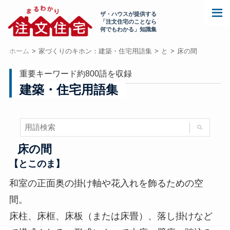
ザ・ハウスが提供する
「注文住宅のことなら
何でもわかる」知識集
ホーム
家づくりのキホン：建築・住宅用語集
と
床の間
重要キーワード約800語を収録
建築・住宅用語集
床の間
【とこのま】
和室の正面奥の掛け軸や花入れを飾るための空
間。
床柱、床框、床板（または床畳）、落し掛けなど