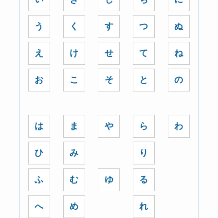
う
く
す
つ
ぬ
え
け
せ
て
ね
お
こ
そ
と
の
は
ま
や
ら
わ
ひ
み
り
ふ
む
ゆ
る
へ
め
れ