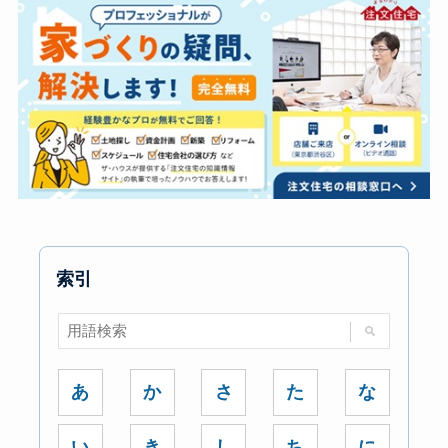
索引
あ
か
さ
た
な
い
き
し
ち
に