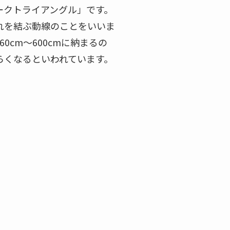
ークトライアングル」です。
れを結ぶ動線のことをいいま
cm～600cmに納まるの
らくなるといわれています。