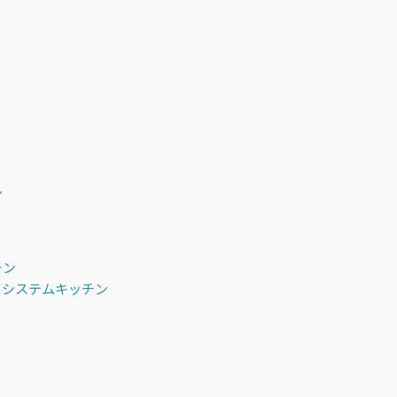
ン
チン
）システムキッチン