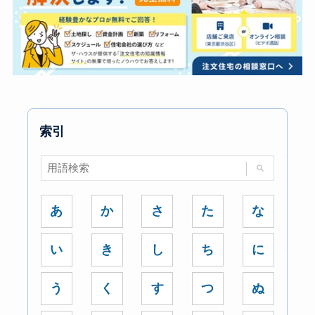
索引
あ
か
さ
た
な
い
き
し
ち
に
う
く
す
つ
ぬ