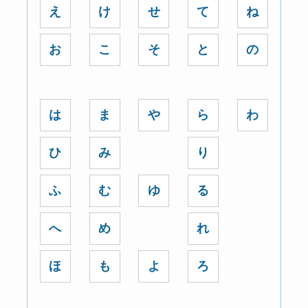
え
け
せ
て
ね
お
こ
そ
と
の
は
ま
や
ら
わ
ひ
み
り
ふ
む
ゆ
る
へ
め
れ
ほ
も
よ
ろ