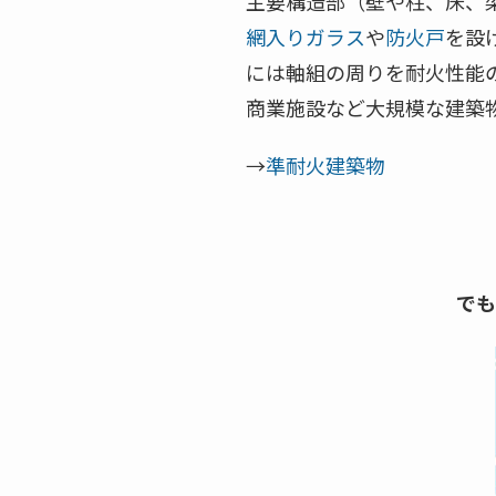
主要構造部（壁や柱、床、
網入りガラス
や
防火戸
を設
には軸組の周りを耐火性能
商業施設など大規模な建築
→
準耐火建築物
でも