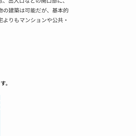
窓、出入口などの開口部に、
物の建築は可能だが、基本的
宅よりもマンションや公共・
です。