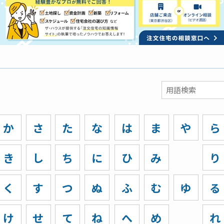
か
さ
た
な
は
ま
や
ら
き
し
ち
に
ひ
み
り
く
す
つ
ぬ
ふ
む
ゆ
る
け
せ
て
ね
へ
め
れ