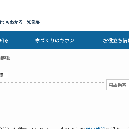
何でもわかる」知識集
知る
家づくりのキホン
お役立ち情
建築物
録