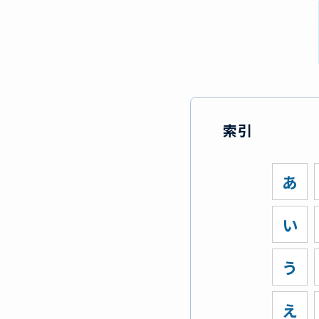
索引
あ
い
う
え