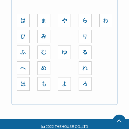
は
ま
や
ら
わ
ひ
み
り
ふ
む
ゆ
る
へ
め
れ
ほ
も
よ
ろ
(c) 2022 THEHOUSE CO.,LTD