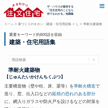
ザ・ハウスが提供する
「注文住宅のことなら
何でもわかる」知識集
ホーム
家づくりのキホン：建築・住宅用語集
し
準耐火建築物
重要キーワード約800語を収録
建築・住宅用語集
準耐火建築物
【じゅんたいかけんちくぶつ】
主要構造物（壁や柱、床、梁等）を
準耐火構造
で
造り、窓、出入口などの
延焼の恐れのある部分
に、網入りガラスや防火戸を設けるなどの対策を