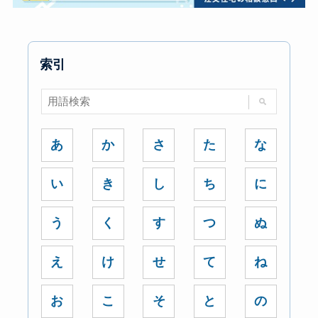
索引
あ
か
さ
た
な
い
き
し
ち
に
う
く
す
つ
ぬ
え
け
せ
て
ね
お
こ
そ
と
の