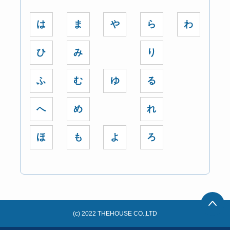
は
ま
や
ら
わ
ひ
み
り
ふ
む
ゆ
る
へ
め
れ
ほ
も
よ
ろ
(c) 2022 THEHOUSE CO.,LTD