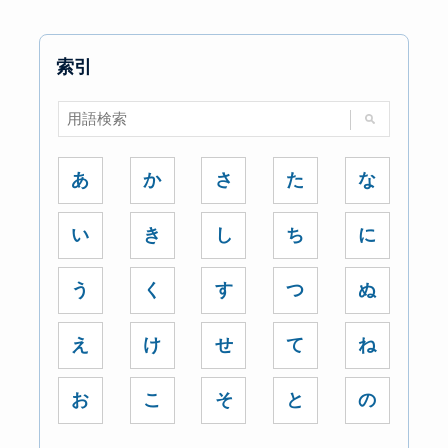
索引
あ
か
さ
た
な
い
き
し
ち
に
う
く
す
つ
ぬ
え
け
せ
て
ね
お
こ
そ
と
の