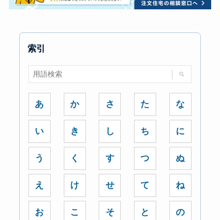
索引
あ
か
さ
た
な
い
き
し
ち
に
う
く
す
つ
ぬ
え
け
せ
て
ね
お
こ
そ
と
の