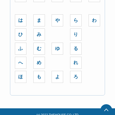
は
ま
や
ら
わ
ひ
み
り
ふ
む
ゆ
る
へ
め
れ
ほ
も
よ
ろ