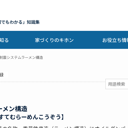
何でもわかる」知識集
知る
家づくりのキホン
お役立ち情
制震システムラーメン構造
録
ーメン構造
すてむらーめんこうぞう】