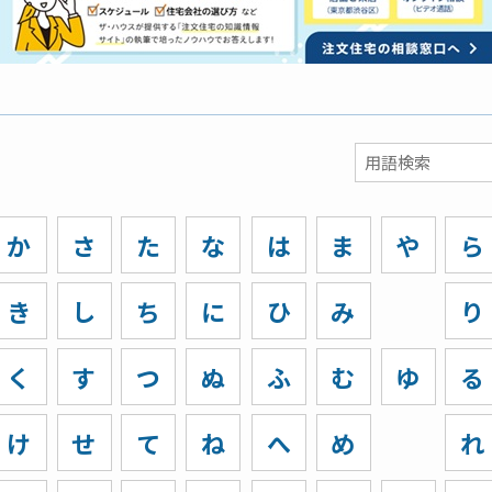
か
さ
た
な
は
ま
や
ら
き
し
ち
に
ひ
み
り
く
す
つ
ぬ
ふ
む
ゆ
る
け
せ
て
ね
へ
め
れ