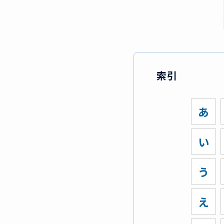
索引
あ
い
う
え